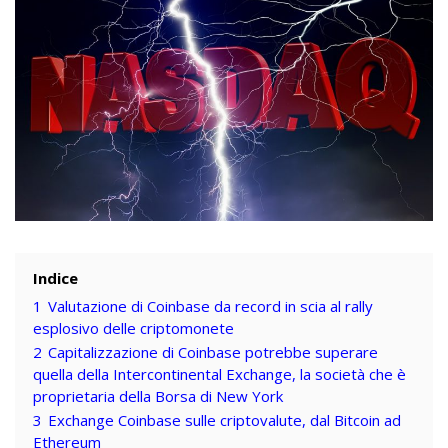
Indice
1
Valutazione di Coinbase da record in scia al rally
esplosivo delle criptomonete
2
Capitalizzazione di Coinbase potrebbe superare
quella della Intercontinental Exchange, la società che è
proprietaria della Borsa di New York
3
Exchange Coinbase sulle criptovalute, dal Bitcoin ad
Ethereum