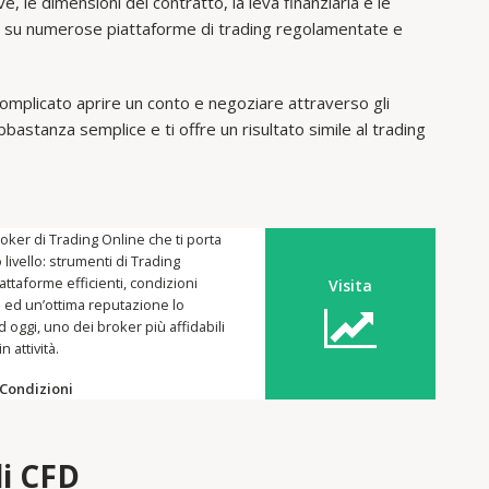
e, le dimensioni del contratto, la leva finanziaria e le
ti su numerose piattaforme di trading regolamentate e
complicato aprire un conto e negoziare attraverso gli
abbastanza semplice e ti offre un risultato simile al trading
oker di Trading Online che ti porta
 livello: strumenti di Trading
iattaforme efficienti, condizioni
Visita
 ed un’ottima reputazione lo
 oggi, uno dei broker più affidabili
in attività.
Condizioni
di CFD