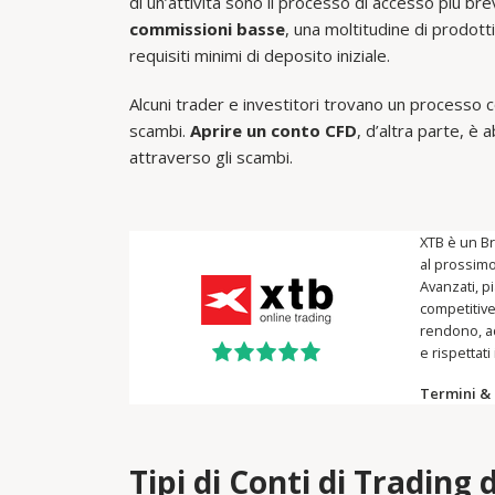
di un’attività sono il processo di accesso più brev
commissioni basse
, una moltitudine di prodot
requisiti minimi di deposito iniziale.
Alcuni trader e investitori trovano un processo 
scambi.
Aprire un conto CFD
, d’altra parte, è 
attraverso gli scambi.
XTB è un Br
al prossimo
Avanzati, p
competitive
rendono, ad
e rispettati 
Termini & 
Tipi di Conti di Trading 