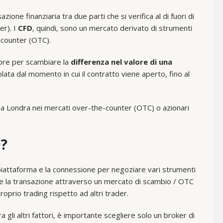
zione finanziaria tra due parti che si verifica al di fuori di
er). I
CFD
, quindi, sono un mercato derivato di strumenti
e counter (OTC).
itore per scambiare la
differenza nel valore di una
olata dal momento in cui il contratto viene aperto, fino al
’90 a Londra nei mercati over-the-counter (OTC) o azionari
D?
 piattaforma e la connessione per negoziare vari strumenti
re la transazione attraverso un mercato di scambio / OTC
oprio trading rispetto ad altri trader.
ra gli altri fattori, è importante scegliere solo un broker di