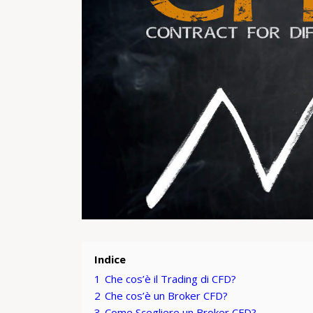
Indice
1
Che cos’è il Trading di CFD?
2
Che cos’è un Broker CFD?
3
Come Scegliere un Broker CFD?