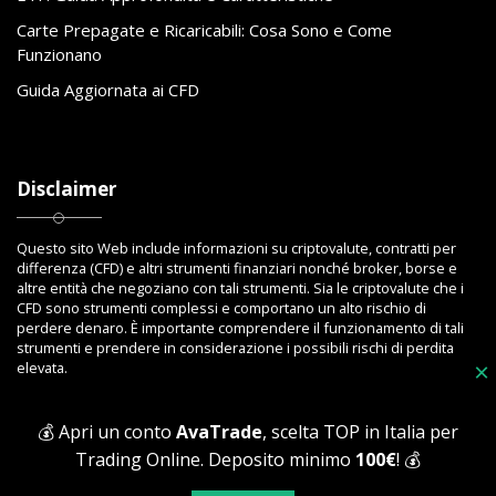
Carte Prepagate e Ricaricabili: Cosa Sono e Come
Funzionano
Guida Aggiornata ai CFD
Disclaimer
Questo sito Web include informazioni su criptovalute, contratti per
differenza (CFD) e altri strumenti finanziari nonché broker, borse e
altre entità che negoziano con tali strumenti. Sia le criptovalute che i
CFD sono strumenti complessi e comportano un alto rischio di
perdere denaro. È importante comprendere il funzionamento di tali
strumenti e prendere in considerazione i possibili rischi di perdita
elevata.
×
💰 Apri un conto
AvaTrade
, scelta TOP in Italia per
Trading Online. Deposito minimo
100€
! 💰
Copyright © 2023 Toptrading.org - Edito da ViboBet - Sede legale: Via
Ipponium 8 - 89853 San Gregorio D'Ippona (VV) - P.IVA 03393810795 -