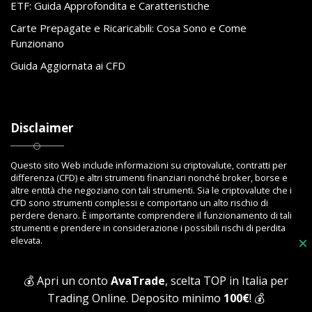
ETF: Guida Approfondita e Caratteristiche
Carte Prepagate e Ricaricabili: Cosa Sono e Come
Funzionano
Guida Aggiornata ai CFD
Disclaimer
Questo sito Web include informazioni su criptovalute, contratti per
differenza (CFD) e altri strumenti finanziari nonché broker, borse e
altre entità che negoziano con tali strumenti. Sia le criptovalute che i
CFD sono strumenti complessi e comportano un alto rischio di
perdere denaro. È importante comprendere il funzionamento di tali
strumenti e prendere in considerazione i possibili rischi di perdita
elevata.
×
💰 Apri un conto
AvaTrade
, scelta TOP in Italia per
Trading Online. Deposito minimo
100€
! 💰
Copyright © 2023 Toptrading.org - Edito da ViboBet - Sede legale: Via