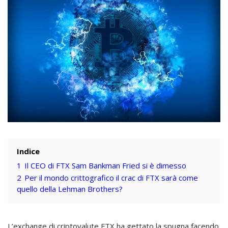
Indice
1
Il CEO di FTX Sam Bankman Fried si è dimesso
2
Per il mondo crittografico il crac di FTX sarà come
quello della Lehman Brothers?
L’exchange di criptovalute FTX ha gettato la spugna facendo