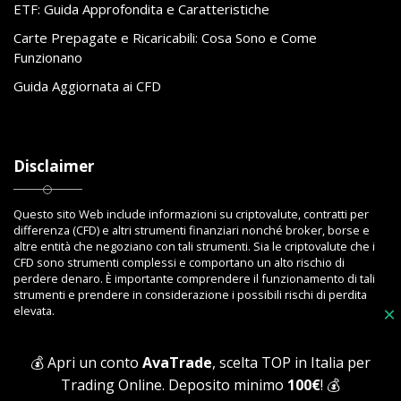
ETF: Guida Approfondita e Caratteristiche
Carte Prepagate e Ricaricabili: Cosa Sono e Come
Funzionano
Guida Aggiornata ai CFD
Disclaimer
Questo sito Web include informazioni su criptovalute, contratti per
differenza (CFD) e altri strumenti finanziari nonché broker, borse e
altre entità che negoziano con tali strumenti. Sia le criptovalute che i
CFD sono strumenti complessi e comportano un alto rischio di
perdere denaro. È importante comprendere il funzionamento di tali
strumenti e prendere in considerazione i possibili rischi di perdita
×
elevata.
💰 Apri un conto
AvaTrade
, scelta TOP in Italia per
Trading Online. Deposito minimo
100€
! 💰
Copyright © 2023 Toptrading.org - Edito da ViboBet - Sede legale: Via