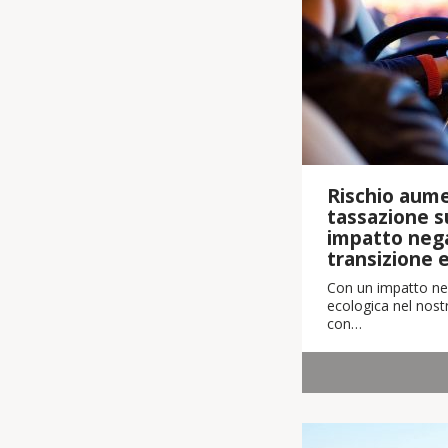
Rischio aume
tassazione su
impatto nega
transizione 
Con un impatto neg
ecologica nel nostr
con…