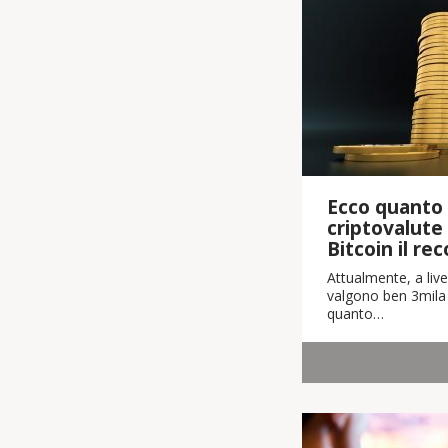
Ecco quanto 
criptovalute
Bitcoin il re
Attualmente, a live
valgono ben 3mila m
quanto…