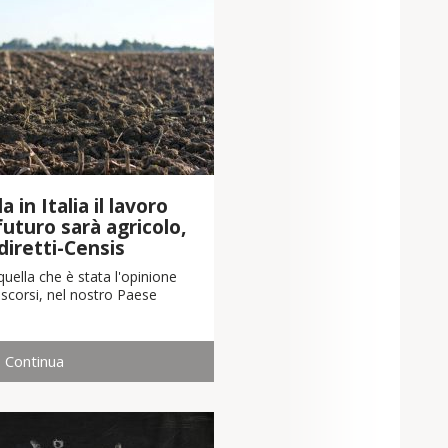
 in Italia il lavoro
 futuro sarà agricolo,
diretti-Censis
uella che è stata l'opinione
scorsi, nel nostro Paese
Continua