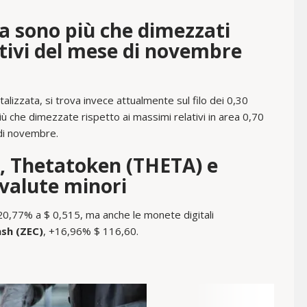
ra sono più che dimezzati
ativi del mese di novembre
italizzata, si trova invece attualmente sul filo dei 0,30
più che dimezzate rispetto ai massimi relativi in area 0,70
 di novembre.
X), Thetatoken (THETA) e
ovalute minori
0,77% a $ 0,515, ma anche le monete digitali
sh (ZEC)
, +16,96% $ 116,60.