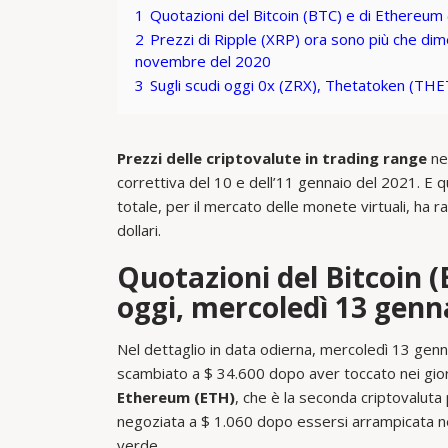
1
Quotazioni del Bitcoin (BTC) e di Ethereum
2
Prezzi di Ripple (XRP) ora sono più che dime
novembre del 2020
3
Sugli scudi oggi 0x (ZRX), Thetatoken (THET
Prezzi delle criptovalute in trading range
nel
correttiva del 10 e dell’11 gennaio del 2021. E 
totale, per il mercato delle monete virtuali, ha ra
dollari.
Quotazioni del Bitcoin 
oggi, mercoledì 13 genn
Nel dettaglio in data odierna, mercoledì 13 genn
scambiato a $ 34.600 dopo aver toccato nei giorni
Ethereum (ETH)
, che è la seconda criptovaluta 
negoziata a $ 1.060 dopo essersi arrampicata nei 
verde.