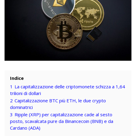
Indice
1
La capitalizzazione delle criptomonete schizza a 1,64
trilioni di dollari
2
Capitalizzazione BTC più ETH, le due crypto
dominatrici
3
Ripple (XRP) per capitalizzazione cade al sesto
posto, scavalcata pure da Binancecoin (BNB) e da
Cardano (ADA)