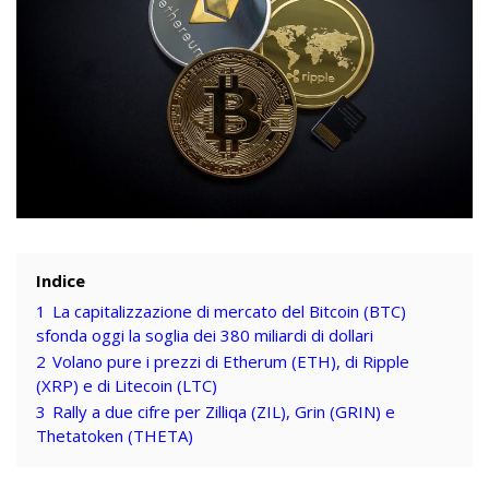
Indice
1
La capitalizzazione di mercato del Bitcoin (BTC)
sfonda oggi la soglia dei 380 miliardi di dollari
2
Volano pure i prezzi di Etherum (ETH), di Ripple
(XRP) e di Litecoin (LTC)
3
Rally a due cifre per Zilliqa (ZIL), Grin (GRIN) e
Thetatoken (THETA)