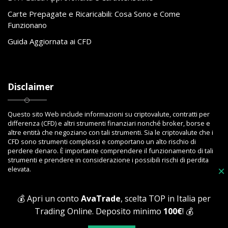
Carte Prepagate e Ricaricabili: Cosa Sono e Come
Funzionano
Guida Aggiornata ai CFD
Disclaimer
Questo sito Web include informazioni su criptovalute, contratti per
differenza (CFD) e altri strumenti finanziari nonché broker, borse e
altre entità che negoziano con tali strumenti. Sia le criptovalute che i
CFD sono strumenti complessi e comportano un alto rischio di
perdere denaro. È importante comprendere il funzionamento di tali
strumenti e prendere in considerazione i possibili rischi di perdita
elevata.
×
💰 Apri un conto
AvaTrade
, scelta TOP in Italia per
Trading Online. Deposito minimo
100€
! 💰
Copyright © 2023 Toptrading.org - Edito da ViboBet - Sede legale: Via
Ipponium 8 - 89853 San Gregorio D'Ippona (VV) - P.IVA 03393810795 -