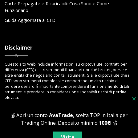
Carte Prepagate e Ricaricabili: Cosa Sono e Come
Funzionano
Guida Aggiornata ai CFD
Disclaimer
Questo sito Web include informazioni su criptovalute, contratti per
differenza (CFD) e altri strumenti finanziari nonché broker, borse e
altre entità che negoziano con tali strumenti. Sia le criptovalute che i
CFD sono strumenti complessi e comportano un alto rischio di
perdere denaro. È importante comprendere il funzionamento di tali
strumenti e prendere in considerazione i possibili rischi di perdita
elevata.
×
💰 Apri un conto
AvaTrade
, scelta TOP in Italia per
Trading Online. Deposito minimo
100€
! 💰
Copyright © 2023 Toptrading.org - Edito da ViboBet - Sede legale: Via
Ipponium 8 - 89853 San Gregorio D'Ippona (VV) - P.IVA 03393810795 -
Visita
All Rights Reserved.