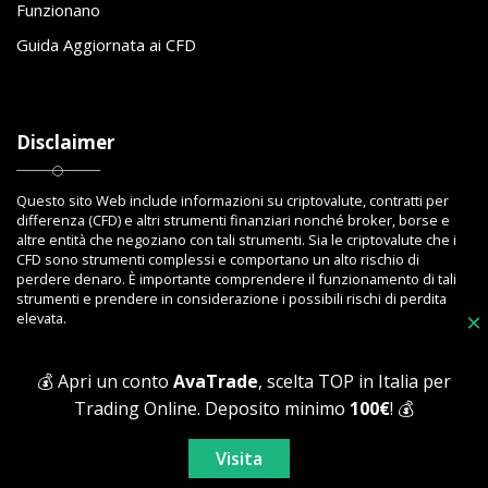
Funzionano
Guida Aggiornata ai CFD
Disclaimer
Questo sito Web include informazioni su criptovalute, contratti per
differenza (CFD) e altri strumenti finanziari nonché broker, borse e
altre entità che negoziano con tali strumenti. Sia le criptovalute che i
CFD sono strumenti complessi e comportano un alto rischio di
perdere denaro. È importante comprendere il funzionamento di tali
strumenti e prendere in considerazione i possibili rischi di perdita
×
elevata.
💰 Apri un conto
AvaTrade
, scelta TOP in Italia per
Trading Online. Deposito minimo
100€
! 💰
Copyright © 2023 Toptrading.org - Edito da ViboBet - Sede legale: Via
Ipponium 8 - 89853 San Gregorio D'Ippona (VV) - P.IVA 03393810795 -
Visita
All Rights Reserved.