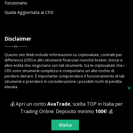
Funzionano
Guida Aggiornata ai CFD
Disclaimer
Questo sito Web include informazioni su criptovalute, contratti per
differenza (CFD) e altri strumenti finanziari nonché broker, borse e
altre entità che negoziano con tali strumenti. Sia le criptovalute che i
CFD sono strumenti complessi e comportano un alto rischio di
perdere denaro. È importante comprendere il funzionamento di tali
strumenti e prendere in considerazione i possibili rischi di perdita
elevata.
×
💰 Apri un conto
AvaTrade
, scelta TOP in Italia per
Trading Online. Deposito minimo
100€
! 💰
Copyright © 2023 Toptrading.org - Edito da ViboBet - Sede legale: Via
Ipponium 8 - 89853 San Gregorio D'Ippona (VV) - P.IVA 03393810795 -
Visita
All Rights Reserved.