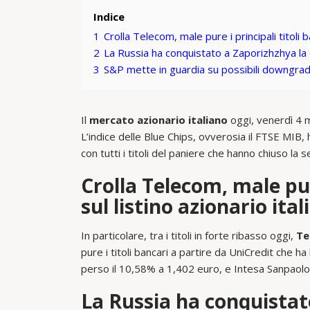
Indice
1
Crolla Telecom, male pure i principali titoli ba
2
La Russia ha conquistato a Zaporizhzhya la 
3
S&P mette in guardia su possibili downgra
Il
mercato azionario italiano
oggi, venerdì 4 m
L’indice delle Blue Chips, ovverosia il FTSE MIB, 
con tutti i titoli del paniere che hanno chiuso la s
Crolla Telecom, male pure
sul listino azionario ita
In particolare, tra i titoli in forte ribasso oggi,
Tel
pure i titoli bancari a partire da UniCredit che h
perso il 10,58% a 1,402 euro, e Intesa Sanpaolo
La Russia ha conquistat