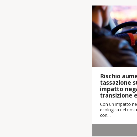
Rischio aume
tassazione su
impatto nega
transizione 
Con un impatto neg
ecologica nel nostr
con…