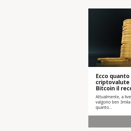
Ecco quanto 
criptovalute
Bitcoin il re
Attualmente, a live
valgono ben 3mila m
quanto…