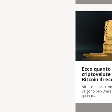
Ecco quanto 
criptovalute
Bitcoin il re
Attualmente, a live
valgono ben 3mila m
quanto…