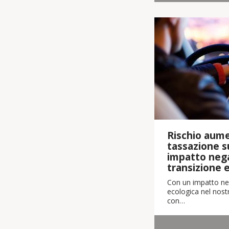
Rischio aume
tassazione su
impatto nega
transizione 
Con un impatto neg
ecologica nel nostr
con…