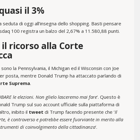
quasi il 3%
la seduta di oggi all’insegna dello shopping. Basti pensare
Nasdaq 100 registra un balzo del 2,67% a 11.580,88 punti.
l ricorso alla Corte
cca
ci sono la Pennsylvania, il Michigan ed il Wisconsin con Joe
 per posta, mentre Donald Trump ha attaccato parlando di
rte Suprema
.
ARE le elezioni. Non glielo lasceremo mai fare
‘. Questo è
Donald Trump sul suo account ufficiale sulla piattaforma di
tro, inibito il
tweet
di Trump facendo presente che ‘
Il
te, è controverso e potrebbe essere fuorviante in merito alla
 strumenti di coinvolgimento della cittadinanza
‘.