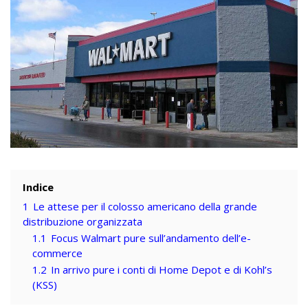
Indice
1
Le attese per il colosso americano della grande
distribuzione organizzata
1.1
Focus Walmart pure sull’andamento dell’e-
commerce
1.2
In arrivo pure i conti di Home Depot e di Kohl’s
(KSS)