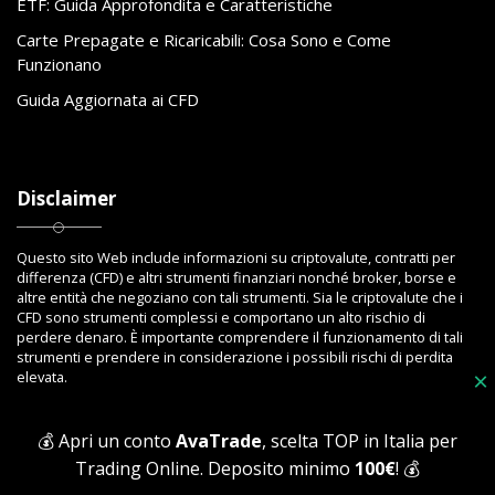
ETF: Guida Approfondita e Caratteristiche
Carte Prepagate e Ricaricabili: Cosa Sono e Come
Funzionano
Guida Aggiornata ai CFD
Disclaimer
Questo sito Web include informazioni su criptovalute, contratti per
differenza (CFD) e altri strumenti finanziari nonché broker, borse e
altre entità che negoziano con tali strumenti. Sia le criptovalute che i
CFD sono strumenti complessi e comportano un alto rischio di
perdere denaro. È importante comprendere il funzionamento di tali
strumenti e prendere in considerazione i possibili rischi di perdita
elevata.
×
💰 Apri un conto
AvaTrade
, scelta TOP in Italia per
Trading Online. Deposito minimo
100€
! 💰
Copyright © 2023 Toptrading.org - Edito da ViboBet - Sede legale: Via