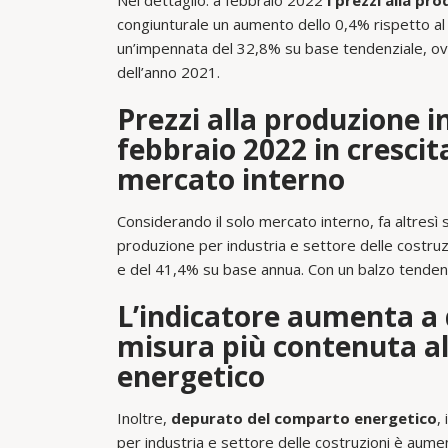
Nel dettaglio. a febbraio 2022
i prezzi alla pro
congiunturale un aumento dello 0,4% rispetto a
un’impennata del 32,8% su base tendenziale, ov
dell’anno 2021.
Prezzi alla produzione i
febbraio 2022 in cresci
mercato interno
Considerando il solo mercato interno, fa altresì
produzione per industria e settore delle costru
e del 41,4% su base annua. Con un balzo tendenzi
L’indicatore aumenta a 
misura più contenuta a
energetico
Inoltre,
depurato del comparto energetico
,
per industria e settore delle costruzioni è aume