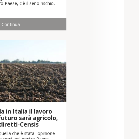
o Paese, c'è il serio rischio,
Continua
 in Italia il lavoro
 futuro sarà agricolo,
diretti-Censis
uella che è stata l'opinione
scorsi, nel nostro Paese