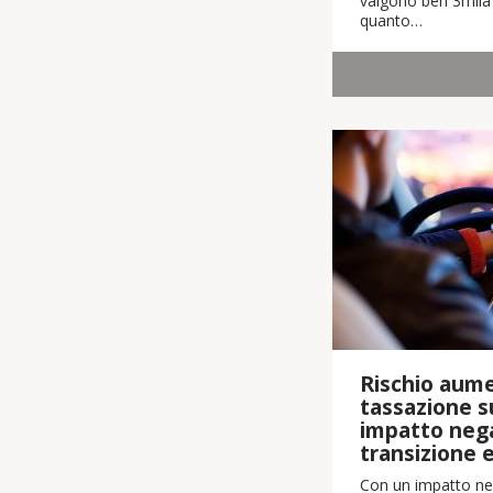
valgono ben 3mila m
quanto…
Rischio aume
tassazione su
impatto nega
transizione 
Con un impatto neg