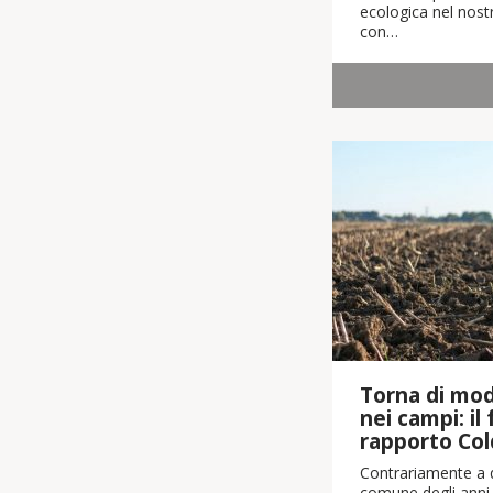
ecologica nel nostr
con…
Torna di moda
nei campi: il
rapporto Col
Contrariamente a q
comune degli anni 