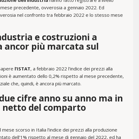
duzione dell’industria
hanno fatto registrare a livello
l mese precedente, ovverosia a gennaio 2022. Ed
verosia nel confronto tra febbraio 2022 e lo stesso mese
ndustria e costruzioni a
ta ancor più marcata sul
 sapere
l’ISTAT
, a febbraio 2022 l’indice dei prezzi alla
zioni è aumentato dello 0,2% rispetto al mese precedente,
ale che, quindi, è ancora più marcato.
due cifre anno su anno ma in
l netto del comparto
 il mese scorso in Italia l’indice dei prezzi alla produzione
ntato dell’1% rispetto al mese di gennaio del 2022, ed ha