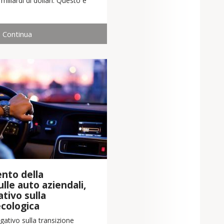
iliardi di dollari. Questo è
Continua
nto della
lle auto aziendali,
tivo sulla
ecologica
ativo sulla transizione