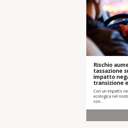
Rischio aume
tassazione su
impatto nega
transizione 
Con un impatto neg
ecologica nel nostr
con…