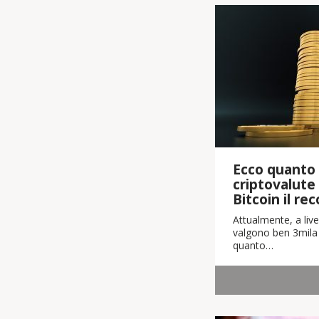
Ecco quanto 
criptovalute
Bitcoin il re
Attualmente, a live
valgono ben 3mila m
quanto…