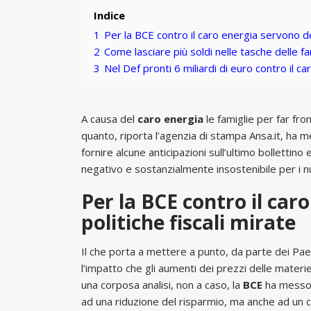
Indice
1
Per la BCE contro il caro energia servono del
2
Come lasciare più soldi nelle tasche delle f
3
Nel Def pronti 6 miliardi di euro contro il c
A causa del
caro energia
le famiglie per far fro
quanto, riporta l’agenzia di stampa Ansa.it, ha 
fornire alcune anticipazioni sull’ultimo bollettino
negativo e sostanzialmente insostenibile per i nuc
Per la BCE contro il car
politiche fiscali mirate
Il che porta a mettere a punto, da parte dei Paes
l’impatto che gli aumenti dei prezzi delle materi
una corposa analisi, non a caso, la
BCE
ha messo i
ad una riduzione del risparmio, ma anche ad un c