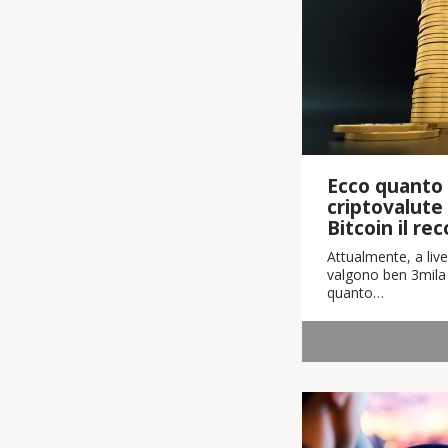
Ecco quanto 
criptovalute
Bitcoin il re
Attualmente, a live
valgono ben 3mila m
quanto…