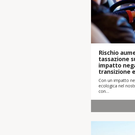
Rischio aume
tassazione su
impatto nega
transizione 
Con un impatto neg
ecologica nel nostr
con…