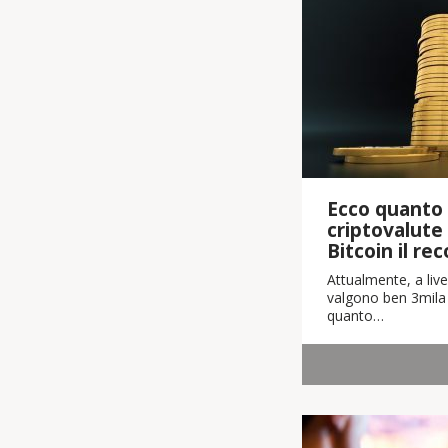
Ecco quanto 
criptovalute
Bitcoin il re
Attualmente, a live
valgono ben 3mila m
quanto…