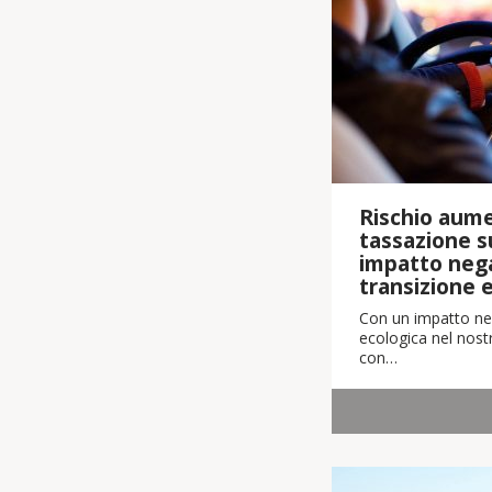
Rischio aume
tassazione su
impatto nega
transizione 
Con un impatto neg
ecologica nel nostr
con…