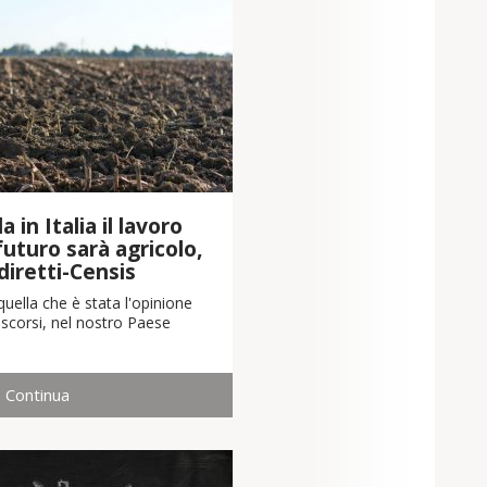
 in Italia il lavoro
 futuro sarà agricolo,
diretti-Censis
uella che è stata l'opinione
scorsi, nel nostro Paese
Continua