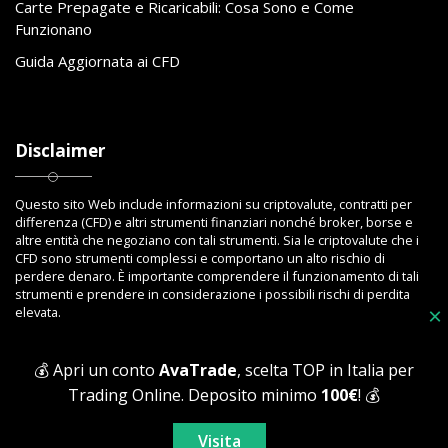
Carte Prepagate e Ricaricabili: Cosa Sono e Come
Funzionano
Guida Aggiornata ai CFD
Disclaimer
Questo sito Web include informazioni su criptovalute, contratti per
differenza (CFD) e altri strumenti finanziari nonché broker, borse e
altre entità che negoziano con tali strumenti. Sia le criptovalute che i
CFD sono strumenti complessi e comportano un alto rischio di
perdere denaro. È importante comprendere il funzionamento di tali
strumenti e prendere in considerazione i possibili rischi di perdita
elevata.
×
💰 Apri un conto
AvaTrade
, scelta TOP in Italia per
Trading Online. Deposito minimo
100€
! 💰
Copyright © 2023 Toptrading.org - Edito da ViboBet - Sede legale: Via
Ipponium 8 - 89853 San Gregorio D'Ippona (VV) - P.IVA 03393810795 -
Visita
All Rights Reserved.