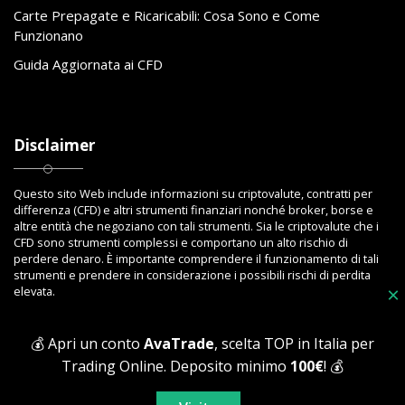
Carte Prepagate e Ricaricabili: Cosa Sono e Come
Funzionano
Guida Aggiornata ai CFD
Disclaimer
Questo sito Web include informazioni su criptovalute, contratti per
differenza (CFD) e altri strumenti finanziari nonché broker, borse e
altre entità che negoziano con tali strumenti. Sia le criptovalute che i
CFD sono strumenti complessi e comportano un alto rischio di
perdere denaro. È importante comprendere il funzionamento di tali
strumenti e prendere in considerazione i possibili rischi di perdita
elevata.
×
💰 Apri un conto
AvaTrade
, scelta TOP in Italia per
Trading Online. Deposito minimo
100€
! 💰
Copyright © 2023 Toptrading.org - Edito da ViboBet - Sede legale: Via
Ipponium 8 - 89853 San Gregorio D'Ippona (VV) - P.IVA 03393810795 -