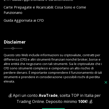
Carte Prepagate e Ricaricabili: Cosa Sono e Come
Funzionano
Guida Aggiornata ai CFD
Disclaimer
Questo sito Web include informazioni su criptovalute, contratti per
differenza (CFD) e altri strumenti finanziari nonché broker, borse e
altre entità che negoziano con tali strumenti. Sia le criptovalute che i
CFD sono strumenti complessi e comportano un alto rischio di
perdere denaro. È importante comprendere il funzionamento di tali
strumenti e prendere in considerazione i possibili rischi di perdita
elevata.
×
💰 Apri un conto
AvaTrade
, scelta TOP in Italia per
Trading Online. Deposito minimo
100€
! 💰
Copyright © 2023 Toptrading.org - Edito da ViboBet - Sede legale: Via
Ipponium 8 - 89853 San Gregorio D'Ippona (VV) - P.IVA 03393810795 -