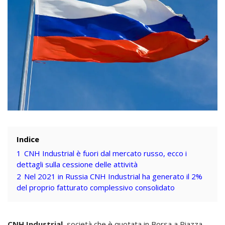
Indice
1
CNH Industrial è fuori dal mercato russo, ecco i
dettagli sulla cessione delle attività
2
Nel 2021 in Russia CNH Industrial ha generato il 2%
del proprio fatturato complessivo consolidato
CNH Industrial
, società che è quotata in Borsa a Piazza