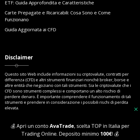
ETF: Guida Approfondita e Caratteristiche
Carte Prepagate e Ricaricabili: Cosa Sono e Come
Funzionano
Guida Aggiornata ai CFD
Disclaimer
Questo sito Web include informazioni su criptovalute, contratti per
differenza (CFD) e altri strumenti finanziari nonché broker, borse e
altre entità che negoziano con tali strumenti. Sia le criptovalute che i
CFD sono strumenti complessi e comportano un alto rischio di
perdere denaro. È importante comprendere il funzionamento di tali
strumenti e prendere in considerazione i possibili rischi di perdita
elevata.
×
💰 Apri un conto
AvaTrade
, scelta TOP in Italia per
Trading Online. Deposito minimo
100€
! 💰
Copyright © 2023 Toptrading.org - Edito da ViboBet - Sede legale: Via