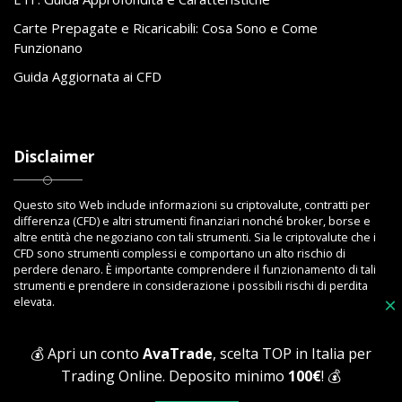
Carte Prepagate e Ricaricabili: Cosa Sono e Come
Funzionano
Guida Aggiornata ai CFD
Disclaimer
Questo sito Web include informazioni su criptovalute, contratti per
differenza (CFD) e altri strumenti finanziari nonché broker, borse e
altre entità che negoziano con tali strumenti. Sia le criptovalute che i
CFD sono strumenti complessi e comportano un alto rischio di
perdere denaro. È importante comprendere il funzionamento di tali
strumenti e prendere in considerazione i possibili rischi di perdita
elevata.
×
💰 Apri un conto
AvaTrade
, scelta TOP in Italia per
Trading Online. Deposito minimo
100€
! 💰
Copyright © 2023 Toptrading.org - Edito da ViboBet - Sede legale: Via
Ipponium 8 - 89853 San Gregorio D'Ippona (VV) - P.IVA 03393810795 -