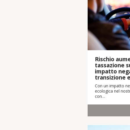
Rischio aume
tassazione su
impatto nega
transizione 
Con un impatto neg
ecologica nel nostr
con…