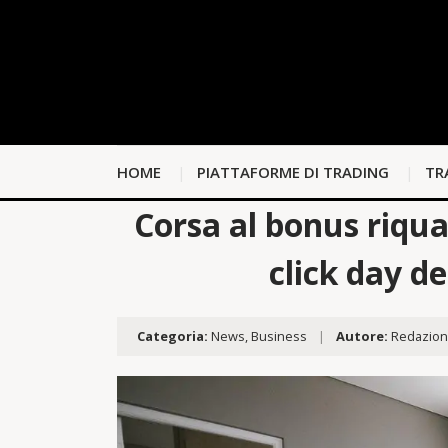
HOME
PIATTAFORME DI TRADING
TR
Corsa al bonus riqual
click day d
Categoria:
News
,
Business
|
Autore:
Redazio