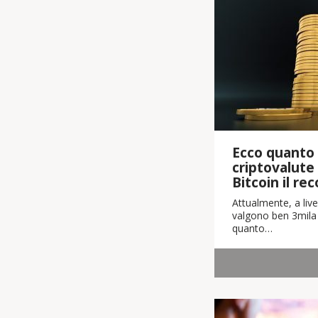
Ecco quanto 
criptovalute
Bitcoin il re
Attualmente, a live
valgono ben 3mila m
quanto…