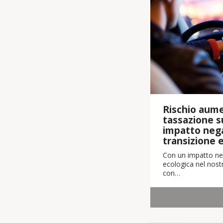
Rischio aume
tassazione su
impatto nega
transizione 
Con un impatto neg
ecologica nel nostr
con…