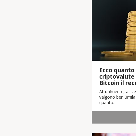
Ecco quanto 
criptovalute
Bitcoin il re
Attualmente, a live
valgono ben 3mila m
quanto…