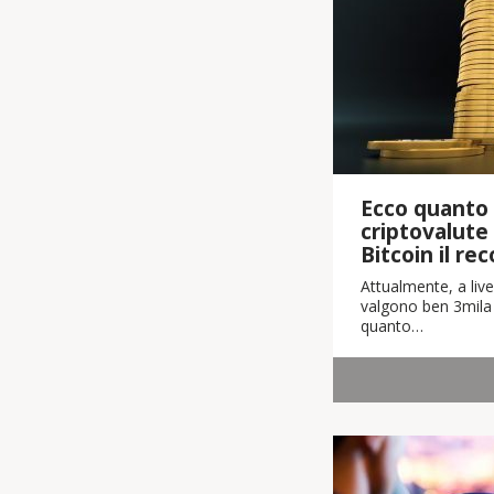
Ecco quanto 
criptovalute
Bitcoin il re
Attualmente, a live
valgono ben 3mila m
quanto…