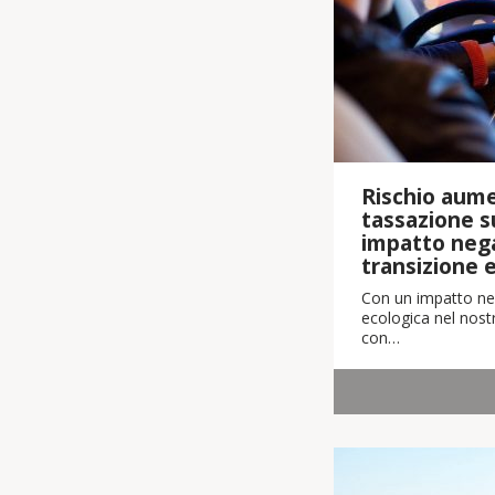
Rischio aume
tassazione su
impatto nega
transizione 
Con un impatto neg
ecologica nel nostr
con…