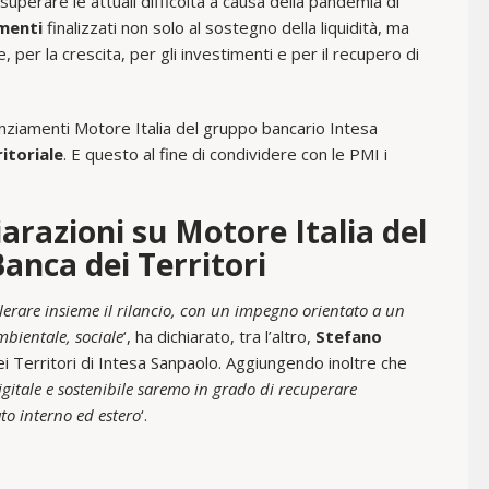
uperare le attuali difficoltà a causa della pandemia di
menti
finalizzati non solo al sostegno della liquidità, ma
, per la crescita, per gli investimenti e per il recupero di
inanziamenti Motore Italia del gruppo bancario Intesa
itoriale
. E questo al fine di condividere con le PMI i
iarazioni su Motore Italia del
anca dei Territori
lerare insieme il rilancio, con un impegno orientato a un
mbientale, sociale
‘, ha dichiarato, tra l’altro,
Stefano
i Territori di Intesa Sanpaolo. Aggiungendo inoltre che
digitale e sostenibile saremo in grado di recuperare
to interno ed estero
‘.