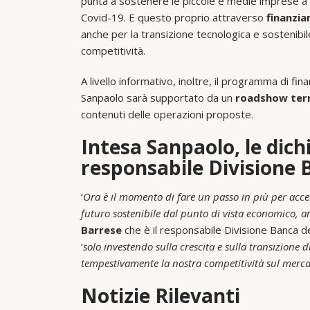
punta a sostenere le piccole e medie imprese a s
Covid-19. E questo proprio attraverso
finanzia
anche per la transizione tecnologica e sostenibile
competitività.
A livello informativo, inoltre, il programma di f
Sanpaolo sarà supportato da un
roadshow terr
contenuti delle operazioni proposte.
Intesa Sanpaolo, le dich
responsabile Divisione B
‘
Ora è il momento di fare un passo in più per acce
futuro sostenibile dal punto di vista economico, a
Barrese
che è il responsabile Divisione Banca de
‘
solo investendo sulla crescita e sulla transizione 
tempestivamente la nostra competitività sul merca
Notizie Rilevanti