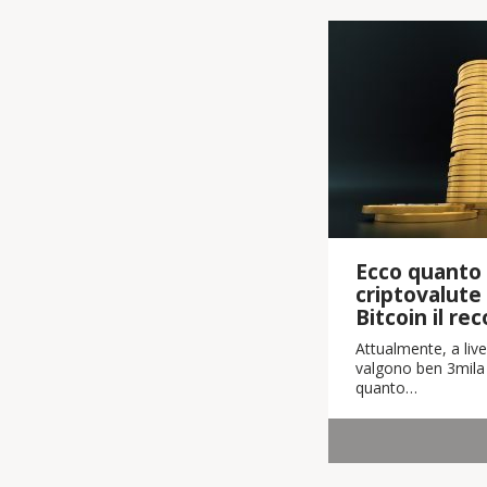
Ecco quanto 
criptovalute
Bitcoin il re
Attualmente, a live
valgono ben 3mila m
quanto…