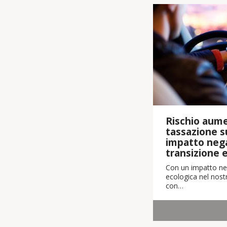
Rischio aume
tassazione su
impatto nega
transizione 
Con un impatto neg
ecologica nel nostr
con…