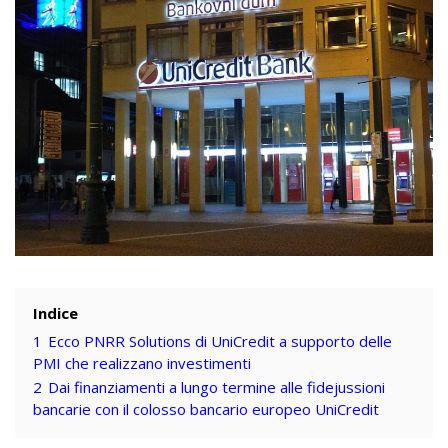
Indice
1
Ecco PNRR Solutions di UniCredit a supporto delle
PMI che realizzano investimenti
2
Dai finanziamenti a lungo termine alle fidejussioni
bancarie con il colosso bancario europeo UniCredit