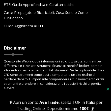
ETF: Guida Approfondita e Caratteristiche
Carte Prepagate e Ricaricabili: Cosa Sono e Come
Funzionano
Guida Aggiornata ai CFD
Disclaimer
Questo sito Web include informazioni su criptovalute, contratti per
differenza (CFD) e altri strumenti finanziari nonché broker, borse e
altre entità che negoziano con tali strumenti. Sia le criptovalute che i
CFD sono strumenti complessi e comportano un alto rischio di
perdere denaro. È importante comprendere il funzionamento di tali
strumenti e prendere in considerazione i possibili rischi di perdita
elevata.
×
💰 Apri un conto
AvaTrade
, scelta TOP in Italia per
Trading Online. Deposito minimo
100€
! 💰
Copyright © 2023 Toptrading.org - Edito da ViboBet - Sede legale: Via