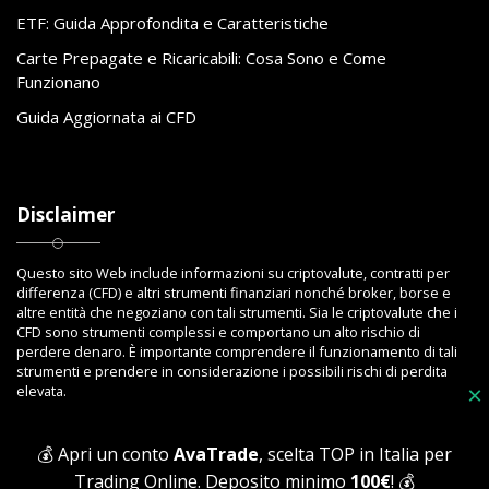
ETF: Guida Approfondita e Caratteristiche
Carte Prepagate e Ricaricabili: Cosa Sono e Come
Funzionano
Guida Aggiornata ai CFD
Disclaimer
Questo sito Web include informazioni su criptovalute, contratti per
differenza (CFD) e altri strumenti finanziari nonché broker, borse e
altre entità che negoziano con tali strumenti. Sia le criptovalute che i
CFD sono strumenti complessi e comportano un alto rischio di
perdere denaro. È importante comprendere il funzionamento di tali
strumenti e prendere in considerazione i possibili rischi di perdita
elevata.
×
💰 Apri un conto
AvaTrade
, scelta TOP in Italia per
Trading Online. Deposito minimo
100€
! 💰
Copyright © 2023 Toptrading.org - Edito da ViboBet - Sede legale: Via