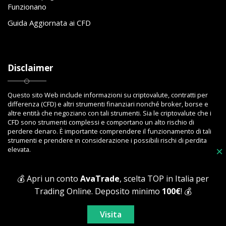
Funzionano
Guida Aggiornata ai CFD
Disclaimer
Questo sito Web include informazioni su criptovalute, contratti per
differenza (CFD) e altri strumenti finanziari nonché broker, borse e
altre entità che negoziano con tali strumenti. Sia le criptovalute che i
CFD sono strumenti complessi e comportano un alto rischio di
perdere denaro. È importante comprendere il funzionamento di tali
strumenti e prendere in considerazione i possibili rischi di perdita
elevata.
×
💰 Apri un conto
AvaTrade
, scelta TOP in Italia per
Trading Online. Deposito minimo
100€
! 💰
Copyright © 2023 Toptrading.org - Edito da ViboBet - Sede legale: Via
Ipponium 8 - 89853 San Gregorio D'Ippona (VV) - P.IVA 03393810795 -
Visita
All Rights Reserved.