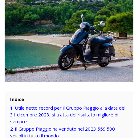
Indice
1
Utile netto record per il Gruppo Piaggio alla data del
31 dicembre 2023, si tratta del risultato migliore di
sempre
2
Il Gruppo Piaggio ha venduto nel 2023 559.500
veicoli in tutto il mondo