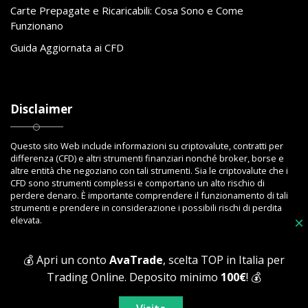
Carte Prepagate e Ricaricabili: Cosa Sono e Come
Funzionano
Guida Aggiornata ai CFD
Disclaimer
Questo sito Web include informazioni su criptovalute, contratti per
differenza (CFD) e altri strumenti finanziari nonché broker, borse e
altre entità che negoziano con tali strumenti. Sia le criptovalute che i
CFD sono strumenti complessi e comportano un alto rischio di
perdere denaro. È importante comprendere il funzionamento di tali
strumenti e prendere in considerazione i possibili rischi di perdita
elevata.
×
💰 Apri un conto
AvaTrade
, scelta TOP in Italia per
Trading Online. Deposito minimo
100€
! 💰
Copyright © 2023 Toptrading.org - Edito da ViboBet - Sede legale: Via
Ipponium 8 - 89853 San Gregorio D'Ippona (VV) - P.IVA 03393810795 -