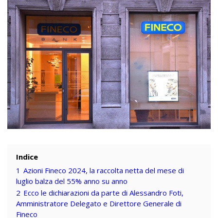
Indice
1
Azioni Fineco 2024, la raccolta netta del mese di
luglio balza del 55% anno su anno
2
Ecco le dichiarazioni da parte di Alessandro Foti,
Amministratore Delegato e Direttore Generale di
Fineco