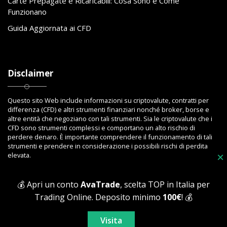
Carte Prepagate e Ricaricabili: Cosa Sono e Come
Funzionano
Guida Aggiornata ai CFD
Disclaimer
Questo sito Web include informazioni su criptovalute, contratti per
differenza (CFD) e altri strumenti finanziari nonché broker, borse e
altre entità che negoziano con tali strumenti. Sia le criptovalute che i
CFD sono strumenti complessi e comportano un alto rischio di
perdere denaro. È importante comprendere il funzionamento di tali
strumenti e prendere in considerazione i possibili rischi di perdita
elevata.
×
💰 Apri un conto
AvaTrade
, scelta TOP in Italia per
Trading Online. Deposito minimo
100€
! 💰
Copyright © 2023 Toptrading.org - Edito da ViboBet - Sede legale: Via
Ipponium 8 - 89853 San Gregorio D'Ippona (VV) - P.IVA 03393810795 -
Visita
All Rights Reserved.