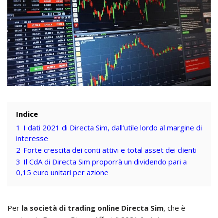
Indice
1
I dati 2021 di Directa Sim, dall’utile lordo al margine di
interesse
2
Forte crescita dei conti attivi e total asset dei clienti
3
Il CdA di Directa Sim proporrà un dividendo pari a
0,15 euro unitari per azione
Per
la società di trading online Directa Sim
, che è