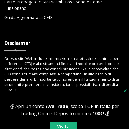
Carte Prepagate e Ricaricabili: Cosa Sono e Come
Funzionano
Guida Aggiornata ai CFD
Disclaimer
Questo sito Web include informazioni su criptovalute, contratti per
differenza (CFD) e altri strumenti finanziari nonché broker, borse e
altre entità che negoziano con tali strumenti. Sia le criptovalute che i
CFD sono strumenti complessi e comportano un alto rischio di
perdere denaro. È importante comprendere il funzionamento di tali
strumenti e prendere in considerazione i possibili rischi di perdita
elevata.
×
💰 Apri un conto
AvaTrade
, scelta TOP in Italia per
Trading Online. Deposito minimo
100€
! 💰
Copyright © 2023 Toptrading.org - Edito da ViboBet - Sede legale: Via
Ipponium 8 - 89853 San Gregorio D'Ippona (VV) - P.IVA 03393810795 -
Visita
All Rights Reserved.