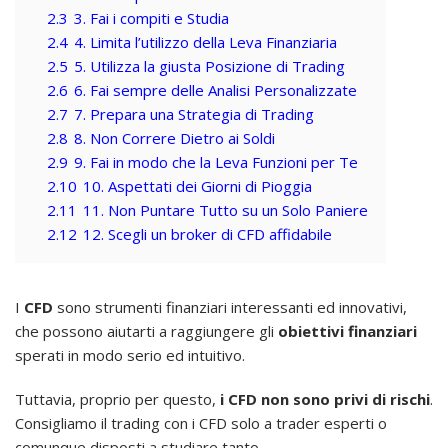
2.3
3. Fai i compiti e Studia
2.4
4. Limita l’utilizzo della Leva Finanziaria
2.5
5. Utilizza la giusta Posizione di Trading
2.6
6. Fai sempre delle Analisi Personalizzate
2.7
7. Prepara una Strategia di Trading
2.8
8. Non Correre Dietro ai Soldi
2.9
9. Fai in modo che la Leva Funzioni per Te
2.10
10. Aspettati dei Giorni di Pioggia
2.11
11. Non Puntare Tutto su un Solo Paniere
2.12
12. Scegli un broker di CFD affidabile
I
CFD
sono strumenti finanziari interessanti ed innovativi,
che possono aiutarti a raggiungere gli
obiettivi finanziari
sperati in modo serio ed intuitivo.
Tuttavia, proprio per questo,
i CFD non sono privi di rischi
.
Consigliamo il trading con i CFD solo a trader esperti o
comunque disposti a studiare tanto.