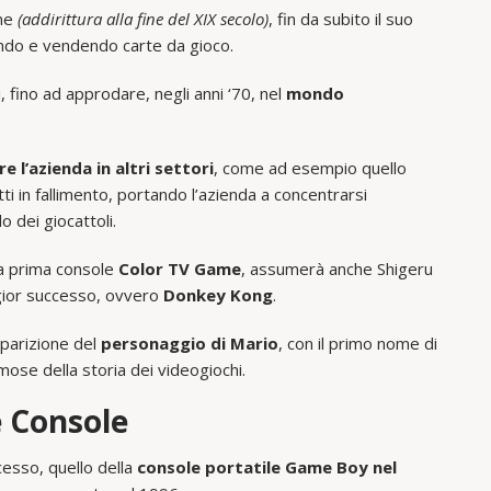
one
(addirittura alla fine del XIX secolo)
, fin da subito il suo
ndo e vendendo carte da gioco.
i, fino ad approdare, negli anni ‘70, nel
mondo
 l’azienda in altri settori
, come ad esempio quello
tti in fallimento, portando l’azienda a concentrarsi
o dei giocattoli.
ua prima console
Color TV Game
, assumerà anche Shigeru
ggior successo, ovvero
Donkey Kong
.
parizione del
personaggio di Mario
, con il primo nome di
mose della storia dei videogiochi.
e Console
esso, quello della
console portatile Game Boy nel