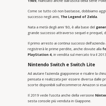
1989
, rilanciato anche dall’uscita della serie P
Come se tutto ciò non bastasse, dobbiamo aggi
successo negli anni,
The Legend of Zelda
.
Nata a metà degli anni ‘80, è alla base del
gener
grande successo attraverso sequel e prequel, di
Il primo arresto ai continui successi dell’azie
registrerà le prime perdite, anche dovute alla
f
PlayStation 4
, in vendita sul mercato tra il 2013
Nintendo Switch e Switch Lite
Ad aiutare l’azienda giapponese e risalire la chin
pensata e realizzata per essere diversa dalle pr
scorte disponibili sull’ecommerce Amazon si esa
Il 2019 vede l’uscita anche della versione
Ninte
sesta console più venduta in Giappone.