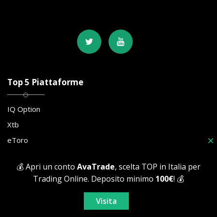
Top 5 Piattaforme
IQ Option
Xtb
×
eToro
BDSwiss
💰 Apri un conto
AvaTrade
, scelta TOP in Italia per
Plus500
Trading Online. Deposito minimo
100€
! 💰
Categorie
Visita