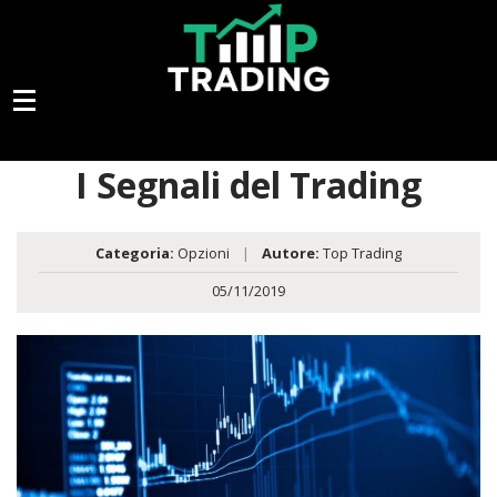
I Segnali del Trading
Categoria:
Opzioni
|
Autore:
Top Trading
05/11/2019