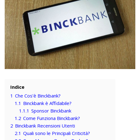
Indice
1
Che Cos’è Binckbank?
1.1
Binckbank è Affidabile?
1.1.1
Sponsor Binckbank
1.2
Come Funziona Binckbank?
2
Binckbank Recensioni Utenti
2.1
Quali sono le Principali Criticità?