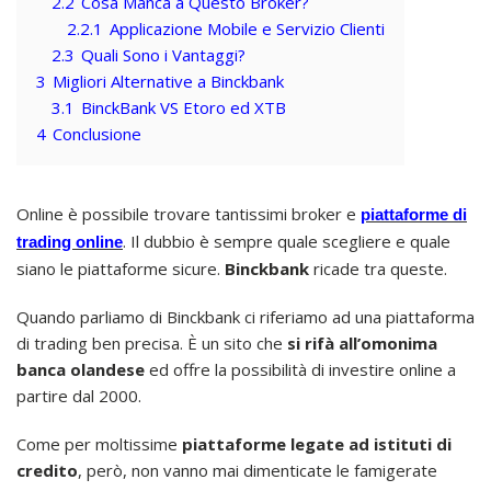
2.2
Cosa Manca a Questo Broker?
2.2.1
Applicazione Mobile e Servizio Clienti
2.3
Quali Sono i Vantaggi?
3
Migliori Alternative a Binckbank
3.1
BinckBank VS Etoro ed XTB
4
Conclusione
Online è possibile trovare tantissimi broker e
piattaforme di
. Il dubbio è sempre quale scegliere e quale
trading online
siano le piattaforme sicure.
Binckbank
ricade tra queste.
Quando parliamo di Binckbank ci riferiamo ad una piattaforma
di trading ben precisa. È un sito che
si rifà all’omonima
banca olandese
ed offre la possibilità di investire online a
partire dal 2000.
Come per moltissime
piattaforme legate ad istituti di
credito
, però, non vanno mai dimenticate le famigerate