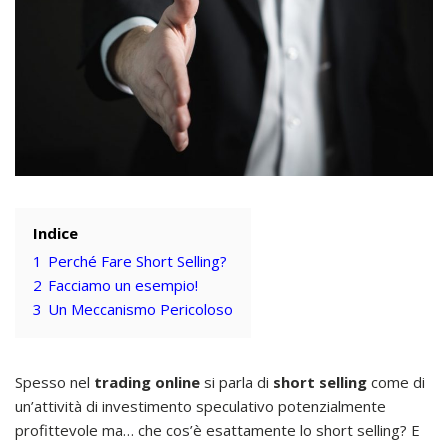
Indice
1
Perché Fare Short Selling?
2
Facciamo un esempio!
3
Un Meccanismo Pericoloso
Spesso nel
trading online
si parla di
short selling
come di
un’attività di investimento speculativo potenzialmente
profittevole ma… che cos’è esattamente lo short selling? E