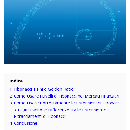
Indice
1
Fibonacci: il Phi e Golden Ratio
2
Come Usare i Livelli di Fibonacci nei Mercati Finanziari
3
Come Usare Correttamente le Estensioni di Fibonacci
3.1
Quali sono le Differenze tra le Estensioni e i
Ritracciamenti di Fibonacci
4
Conclusione