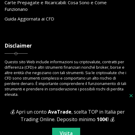
Carte Prepagate e Ricaricabili: Cosa Sono e Come
Funzionano
Guida Aggiornata ai CFD
Disclaimer
Questo sito Web include informazioni su criptovalute, contratti per
differenza (CFD) e altri strumenti finanziari nonché broker, borse e
altre entità che negoziano con tali strumenti. Sia le criptovalute che i
CFD sono strumenti complessi e comportano un alto rischio di
perdere denaro. È importante comprendere il funzionamento di tali
strumenti e prendere in considerazione i possibili rischi di perdita
elevata.
×
💰 Apri un conto
AvaTrade
, scelta TOP in Italia per
Trading Online. Deposito minimo
100€
! 💰
Copyright © 2023 Toptrading.org - Edito da ViboBet - Sede legale: Via
Ipponium 8 - 89853 San Gregorio D'Ippona (VV) - P.IVA 03393810795 -
Visita
All Rights Reserved.