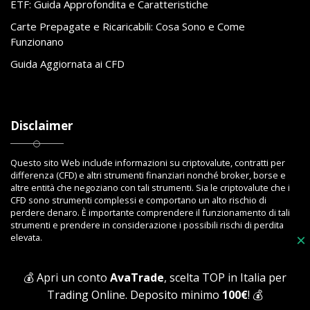
ETF: Guida Approfondita e Caratteristiche
Carte Prepagate e Ricaricabili: Cosa Sono e Come
Funzionano
Guida Aggiornata ai CFD
Disclaimer
Questo sito Web include informazioni su criptovalute, contratti per
differenza (CFD) e altri strumenti finanziari nonché broker, borse e
altre entità che negoziano con tali strumenti. Sia le criptovalute che i
CFD sono strumenti complessi e comportano un alto rischio di
perdere denaro. È importante comprendere il funzionamento di tali
strumenti e prendere in considerazione i possibili rischi di perdita
×
elevata.
💰 Apri un conto
AvaTrade
, scelta TOP in Italia per
Trading Online. Deposito minimo
100€
! 💰
Copyright © 2023 Toptrading.org - Edito da ViboBet - Sede legale: Via