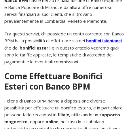
Banco BPM
nasce nel 2017 dalla fusione di Banco Popolare
e Banca Popolare di Milano, e da allora offre numerosi
servizi finanziari ai suoi clienti, che si trovano
prevalentemente in Lombardia, Veneto e Piemonte.
Tra questi servizi, chi possiede un conto corrente con Banco
BPM ha la possibilità di effettuare sia dei
bonifici istantanei
che dei
bonifici esteri
, e in questo articolo vedremo quali
sono le tariffe applicate, le tempistiche di accredito dei
pagamenti e le eventuali commissioni.
Come Effettuare Bonifici
Esteri con Banco BPM
I clienti di Banco BPM hanno a disposizione diverse
possibilità per effettuare un bonifico estero, e in particolare
possono farlo recandosi in
filiale
, utilizzando un
supporto
magnetico
, oppure
online
, nel caso in cui abbiano
sottoscritto un contratto che permette di avere una banca