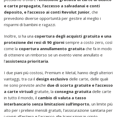
e carte prepagate, l’accesso a salvadanai e conti
deposito, e l’accesso ai conti Revolut Junior
, che
prevedono diverse opportunità per gestire al meglio i
risparmi di bambini e ragazzi.
Inoltre, si ha una
copertura degli acquisti gratuita e una
protezione dei resi di 90 giorni
sempre a costo zero, così
come la
copertura annullamento gratuita
che fa in modo
di ottenere un rimborso se un evento viene annullato e
l’
assistenza prioritaria
.
I due piani più costosi, Premium e Metal, hanno degli ulteriori
vantaggi, tra cui il
design esclusivo
delle carte, delle quali
ne sono previste anche
due di scorta gratuite e l’accesso
a carte virtuali
gratuite, la
consegna gratuita
delle carte
in tutto il mondo, il
cambio di valuta a tasso
interbancario senza limitazioni sull’importo
, un limite più
alto per i prelievi mensili gratuiti, l’assicurazione sanitaria per
i viaggi all’estero e l’accesso alle transazioni in cripto.