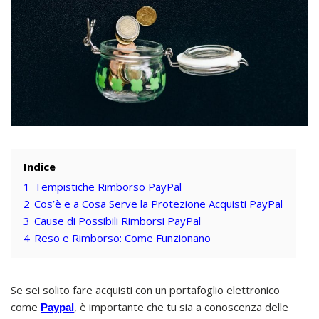
Indice
1
Tempistiche Rimborso PayPal
2
Cos’è e a Cosa Serve la Protezione Acquisti PayPal
3
Cause di Possibili Rimborsi PayPal
4
Reso e Rimborso: Come Funzionano
Se sei solito fare acquisti con un portafoglio elettronico
come
, è importante che tu sia a conoscenza delle
Paypal