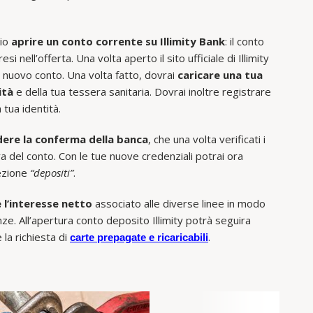
rio
aprire un conto corrente su Illimity Bank
: il conto
 nell’offerta. Una volta aperto il sito ufficiale di Illimity
tuo nuovo conto. Una volta fatto, dovrai
caricare una tua
ità
e della tua tessera sanitaria. Dovrai inoltre registrare
 tua identità.
ere la conferma della banca
, che una volta verificati i
ra del conto. Con le tue nuove credenziali potrai ora
sezione
“depositi”
.
 l’interesse netto
associato alle diverse linee in modo
nze. All’apertura conto deposito Illimity potrà seguira
la richiesta di
.
carte prepagate e ricaricabili