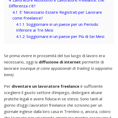
Differenza c’è?
4.1
E’ Necessario Essere Registrati per Lavorare
come Freelance?
4.1.1
Soggiornare in un paese per un Periodo
Inferiore ai Tre Mesi
4.1.2
Soggiornare in un paese per Più di Sei Mesi
Se prima vivere in prossimità del tuo luogo di lavoro era
necessario, oggi la
diffusione di internet
permette di
lavorare ovunque
(e come appasionati di trading lo sappiamo
bene)
.
Per
diventare un lavoratore freelance
è sufficiente
scegliere il giusto settore d’impiego, disbrigare alcune
pratiche legali e avere fiducia in se stessi. Sono tanti al
giorno d’oggi i lavoratori freelance che scrivono per un
giornale inglese dalla loro casa in Trentino o, ancora, coloro
che lavorano per un’azienda americana mentre osservano il