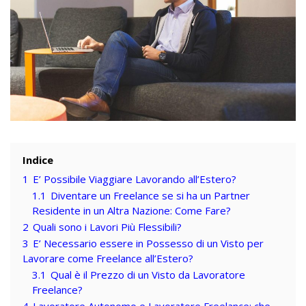
Indice
1
E’ Possibile Viaggiare Lavorando all’Estero?
1.1
Diventare un Freelance se si ha un Partner
Residente in un Altra Nazione: Come Fare?
2
Quali sono i Lavori Più Flessibili?
3
E’ Necessario essere in Possesso di un Visto per
Lavorare come Freelance all’Estero?
3.1
Qual è il Prezzo di un Visto da Lavoratore
Freelance?
4
Lavoratore Autonomo e Lavoratore Freelance: che