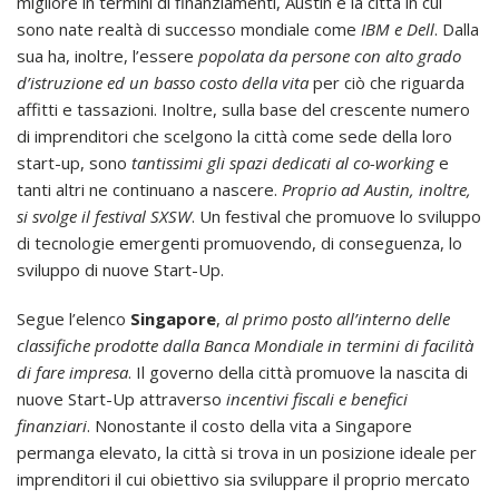
migliore in termini di finanziamenti, Austin è la città in cui
sono nate realtà di successo mondiale come
IBM e Dell
. Dalla
sua ha, inoltre, l’essere
popolata da persone con alto grado
d’istruzione ed un basso costo della vita
per ciò che riguarda
affitti e tassazioni. Inoltre, sulla base del crescente numero
di imprenditori che scelgono la città come sede della loro
start-up, sono
tantissimi gli spazi dedicati al co-working
e
tanti altri ne continuano a nascere.
Proprio ad Austin, inoltre,
si svolge il festival SXSW
. Un festival che promuove lo sviluppo
di tecnologie emergenti promuovendo, di conseguenza, lo
sviluppo di nuove Start-Up.
Segue l’elenco
Singapore
,
al primo posto all’interno delle
classifiche prodotte dalla Banca Mondiale in termini di facilità
di fare impresa
. Il governo della città promuove la nascita di
nuove Start-Up attraverso
incentivi fiscali e benefici
finanziari
. Nonostante il costo della vita a Singapore
permanga elevato, la città si trova in un posizione ideale per
imprenditori il cui obiettivo sia sviluppare il proprio mercato